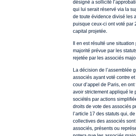
désigné a sollicité l’approba
qui lui serait réservé via la s
de toute évidence divisé les a
puisque ceux-ci ont voté par 
capital projetée.
Il en est résulté une situatio
majorité prévue par les statuts
rejetée par les associés major
La décision de l’assemblée g
associés ayant voté contre et
cour d’appel de Paris, en ont
avoir strictement appliqué le 
sociétés par actions simplifiée
droits de vote des associés 
l’article 17 des statuts qui, d
collectives des associés sont 
associés, présents ou représe
notera que les associés majori