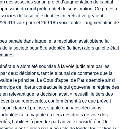
tion des associés sur un projet d’augmentation de capital
uppression du droit préférentiel de souscription. Ce projet a
ssociés de la société dont les intérêts divergeaient
229 313 voix pour et 269 185 voix contre l’augmentation de
n peu banale dans laquelle la résolution avait obtenu la
 de la société pour être adoptée (le tiers) alors qu’elle était
itaires.
énérale a alors été soumise à
la voie judiciaire
par les
 par deux décisions, tant le tribunal de commerce que la
 validé le principe. La Cour d’appel de Paris semble ainsi
principe de liberté contractuelle qui gouverne le régime des
 en relevant que la décision avait « recueilli le tiers des
présents ou représentés, conformément à ce que prévoit
e façon claire et précise, stipule que « les décisions
adoptées à la majorité du tiers des droits de vote des
ntés, habilités à prendre part au vote considéré ». On
taires n’ont a priori pas jugé utile de fonder leur action sur