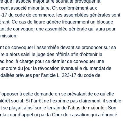
e que l’associé majoritaire souhaite provoquer la
ement associé minoritaire. Or, conformément aux
 223-17 du code de commerce, les assemblées générales sont
érant. Ce cas de figure génère fréquemment un blocage
rant de convoquer une assemblée générale qui aura pour
 mission.
eant de convoquer l’assemblée devant se prononcer sur sa
re a alors saisi le juge des référés afin d’obtenir la
ad hoc, à charge pour ce dernier de convoquer une
r ordre du jour la révocation éventuelle du mandat de
alités prévues par l’article L. 223-17 du code de
 s’opposer à cette demande en se prévalant de ce qu’elle
intérêt social. Si l’arrêt ne l’exprime pas clairement, il semble
 se plaçait ainsi sur le terrain de
l’abus de majorité
. Son
r la cour d’appel ni par la Cour de cassation qui a énoncé