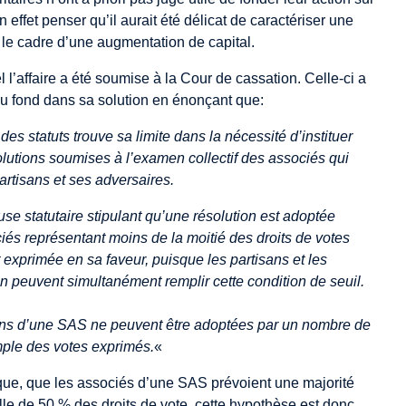
n effet penser qu’il aurait été délicat de caractériser une
ns le cadre d’une augmentation de capital.
l l’affaire a été soumise à la Cour de cassation. Celle-ci a
du fond dans sa solution en énonçant que:
des statuts trouve sa limite dans la nécessité d’instituer
lutions soumises à l’examen collectif des associés qui
rtisans et ses adversaires.
use statutaire stipulant qu’une résolution est adoptée
iés représentant moins de la moitié des droits de votes
 exprimée en sa faveur, puisque les partisans et les
on peuvent simultanément remplir cette condition de seuil.
ions d’une SAS ne peuvent être adoptées par un nombre de
imple des votes exprimés.
«
tique, que les associés d’une SAS prévoient une majorité
elle de 50 % des droits de vote, cette hypothèse est donc