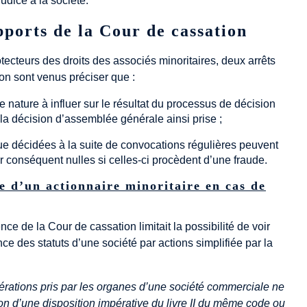
udice à la société.
pports de la Cour de cassation
otecteurs des droits des associés minoritaires, deux arrêts
on sont venus préciser que :
e nature à influer sur le résultat du processus de décision
e la décision d’assemblée générale ainsi prise ;
que décidées à la suite de convocations régulières peuvent
r conséquent nulles si celles-ci procèdent d’une fraude.
e d’un actionnaire minoritaire en cas de
nce de la Cour de cassation limitait la possibilité de voir
 des statuts d’une société par actions simplifiée par la
ibérations pris par les organes d’une société commerciale ne
ion d’une disposition impérative du livre II du même code ou